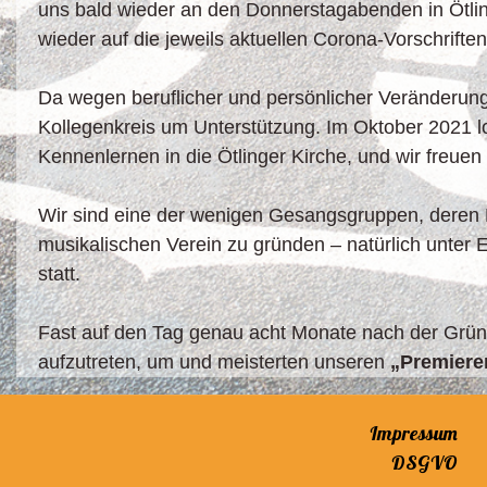
uns bald wieder an den Donnerstagabenden in Ötl
wieder auf die jeweils aktuellen Corona-Vorschriften
Da wegen beruflicher und persönlicher Veränderung
Kollegenkreis um Unterstützung. Im Oktober 2021 l
Kennenlernen in die Ötlinger Kirche, und wir freue
Wir sind eine der wenigen Gesangsgruppen, deren M
musikalischen Verein zu gründen – natürlich unter
statt.
Fast auf den Tag genau acht Monate nach der Gr
aufzutreten, um und meisterten unseren
„Premieren
Impressum
DSGVO