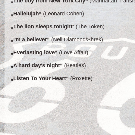
„The boy from New York City“
(Manhattan Transfe
„Hallelujah“
(Leonard Cohen)
„The lion sleeps tonight
“ (The Token)
„
I'
m a believer“
(Neil Diamond/Shrek)
„Everlasting love“
(Love Affair)
„A hard day
'
s night“
(Beatles)
„Listen To Your Heart“
(Roxette)